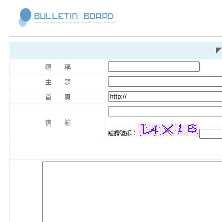
◤
暱 稱
主 題
首 頁
信 箱
驗證號碼：